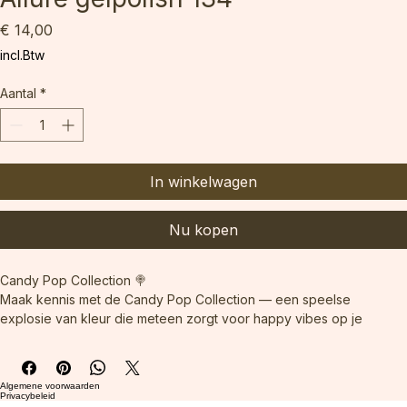
Allure gelpolish 134
Prijs
€ 14,00
incl.Btw
Aantal
*
In winkelwagen
Nu kopen
Candy Pop Collection 🍭
Maak kennis met de Candy Pop Collection — een speelse 
explosie van kleur die meteen zorgt voor happy vibes op je 
nagels. Deze collectie combineert zachte pastelkleuren met een 
frisse, glossy finish die perfect past bij lente, zomer en kleurrijke 
nail-art creaties.