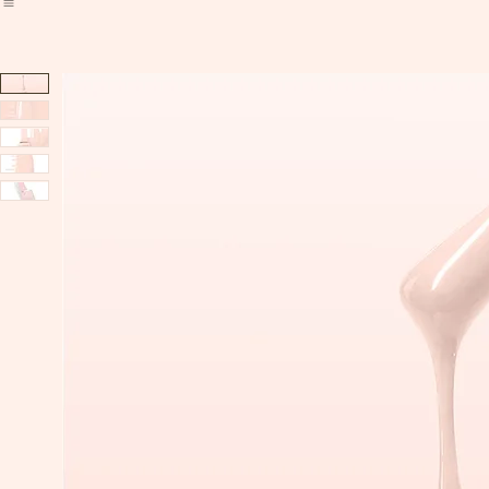
Home
Webshop
Afspraak maken
Algemene voorwaarden
Privacybeleid
Algemene voorwaarden
Priv