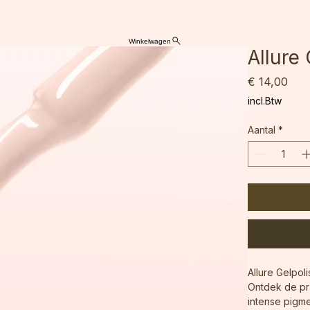
acybeleid
Loyaliteit
Mijn beloningen
Winkelwagen
Allure
Prijs
€ 14,00
incl.Btw
Aantal
*
Allure Gelpol
Ontdek de pra