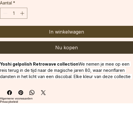
Aantal
*
In winkelwagen
Nu kopen
Yoshi gelpolish Retrowave collection
We nemen je mee op een 
reis terug in de tijd naar de magische jaren 80, waar neonflaren 
dansten in het licht van een discobal. Elke kleur van deze collectie 
is als een fragment van een vergeten vinylplaat die in zijn volle 
glorie weer tot leven komt. En dankzij het FLASH-effect reflecteren 
je nagels de reflecties van discolampen op de drukke dansvloer!
Algemene voorwaarden
Effect: 
Flash NEON
Volledige dekking: 
2 dunne lagen
Kleur: 
Privacybeleid
GeelConsistentie: 
Romig
 Inhoud: 
6ml
Uithardingstijd: 
30s - 90s 
LED / 120s UV. De exacte uithardingstijd is afhankelijk van het type 
en het vermogen van de lamp.