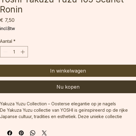
Yoshi Yakuzu Yuzu 105 Scarlet
Ronin
Prijs
€ 7,50
incl.Btw
Aantal
*
In winkelwagen
Nu kopen
Yakuza Yuzu Collection – Oosterse elegantie op je nagels
De Yakuza Yuzu collectie van YOSHI is geïnspireerd op de rijke 
Japanse cultuur, tradities en esthetiek. Deze unieke collectie 
combineert kracht, harmonie en verfijning in stijlvolle kleuren die 