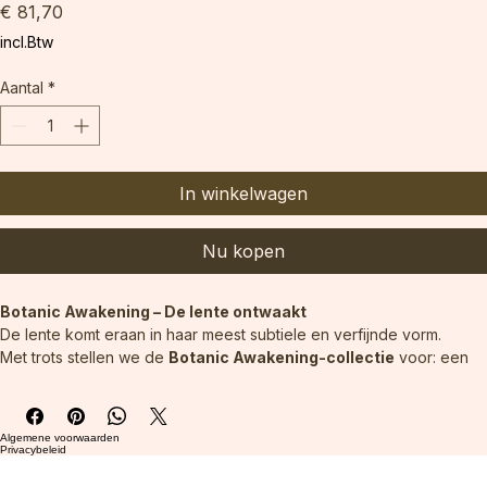
stickers
Prijs
€ 81,70
incl.Btw
Aantal
*
In winkelwagen
Nu kopen
Botanic Awakening – De lente ontwaakt
De lente komt eraan in haar meest subtiele en verfijnde vorm.
Met trots stellen we de 
Botanic Awakening-collectie
 voor: een 
reeks van 
10 zachte pasteltinten
 die frisheid, lente-energie en 
een verfijnde glans samenbrengen.
Deze collectie is geïnspireerd op het moment waarop de natuur 
Algemene voorwaarden
opnieuw ontwaakt. Een helder en harmonieus kleurenpalet dat de 
Privacybeleid