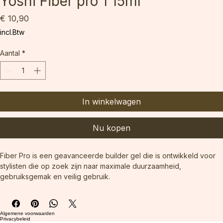
Yoshi Fiber pro 1 15ml
Prijs
€ 10,90
incl.Btw
Aantal
*
In winkelwagen
Nu kopen
Fiber Pro is een geavanceerde builder gel die is ontwikkeld voor 
stylisten die op zoek zijn naar maximale duurzaamheid, 
gebruiksgemak en veilig gebruik.
Het product is HEMA-VRIJ en TPO-VRIJ - waardoor het een ideale 
keuze is voor mensen die gevoelig zijn voor standaard 
ingrediënten die vaak gebruikt worden bij nagelstyling.