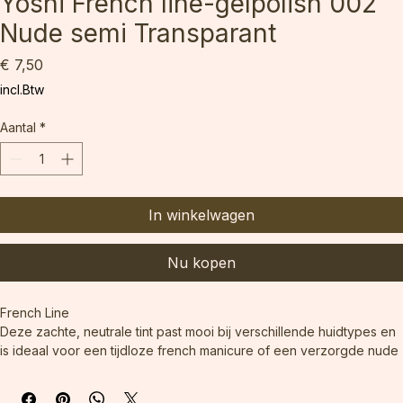
Yoshi French line-gelpolish 002
Nude semi Transparant
Prijs
€ 7,50
incl.Btw
Aantal
*
In winkelwagen
Nu kopen
French Line 
Deze zachte, neutrale tint past mooi bij verschillende huidtypes en 
is ideaal voor een tijdloze french manicure of een verzorgde nude 
look.