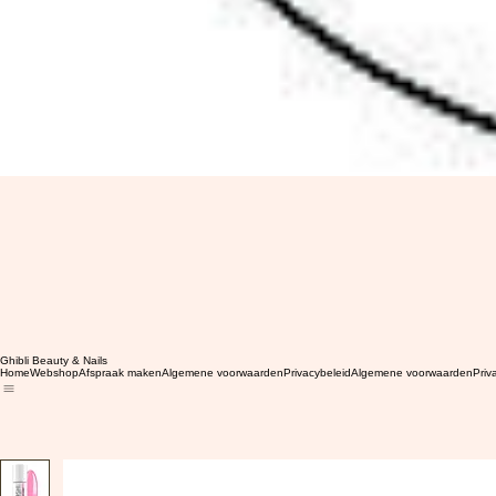
Ghibli Beauty & Nails
Home
Webshop
Afspraak maken
Algemene voorwaarden
Privacybeleid
Algemene voorwaarden
Priv