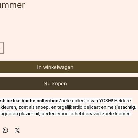
Gelpolish Be Like Barbie- 221 Be
Summer
In winkelwagen
Nu kopen
sh be like bar be collection
Zoete collectie van YOSHI! Heldere 
kleuren, zoet als snoep, en tegelijkertijd delicaat en meisjesachtig. 
eugde en plezier uit, perfect voor liefhebbers van zoete kleuren.
Volledige dekking: 
2 dunne 
Roze
Consistentie: 
Romig
Inhoud: 
6ml
Uithardingstijd: 
30s - 90s 