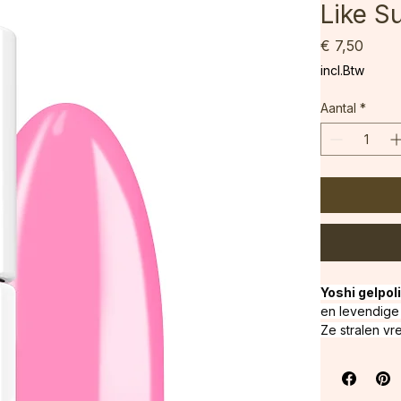
Yoshi 
Like 
Prijs
€ 7,50
incl.Btw
Aantal
*
Yoshi gelpoli
en levendige 
Ze stralen vr
Effect: 
Effen
lagen
Kleur:
 