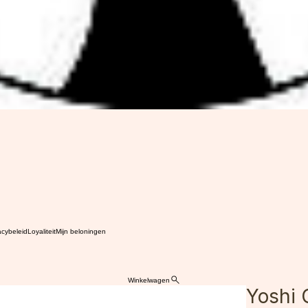
acybeleid
Loyaliteit
Mijn beloningen
Winkelwagen