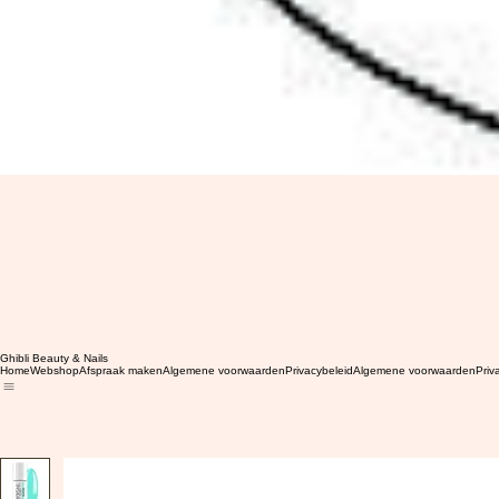
Ghibli Beauty & Nails
Home
Webshop
Afspraak maken
Algemene voorwaarden
Privacybeleid
Algemene voorwaarden
Priv