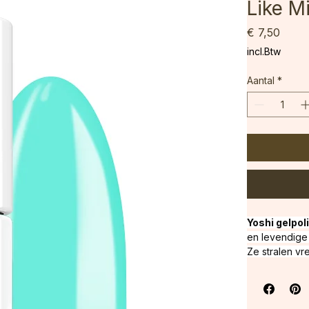
Like M
Prijs
€ 7,50
incl.Btw
Aantal
*
Yoshi gelpoli
en levendige 
Ze stralen vr
Effect: 
Effen
lagen
Kleur:
 
LED / 120s UV