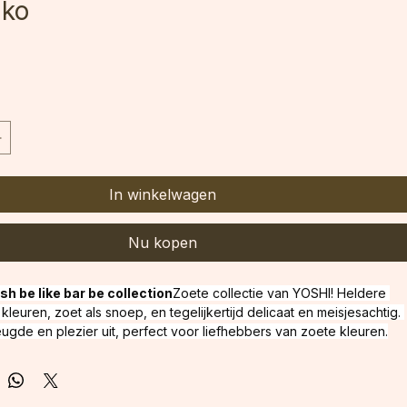
iko
In winkelwagen
Nu kopen
sh be like bar be collection
Zoete collectie van YOSHI! Heldere 
kleuren, zoet als snoep, en tegelijkertijd delicaat en meisjesachtig. 
eugde en plezier uit, perfect voor liefhebbers van zoete kleuren.
Volledige dekking: 
2 dunne 
Roze
Consistentie: 
Romig
Inhoud: 
6ml
Uithardingstijd: 
30s - 90s 
. De exacte uithardingstijd is afhankelijk van het type en het 