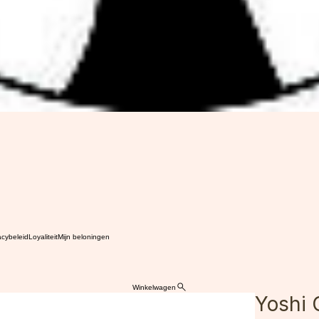
acybeleid
Loyaliteit
Mijn beloningen
Winkelwagen
Yoshi 