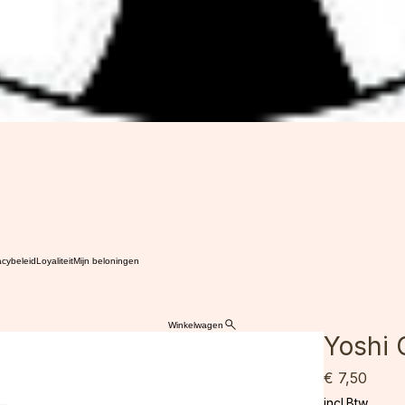
acybeleid
Loyaliteit
Mijn beloningen
Winkelwagen
Yoshi 
Prijs
€ 7,50