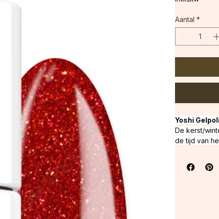
incl.Btw
Aantal
*
Yoshi Gelpol
De kerst/winte
de tijd van het
Uithardingsti
van het type