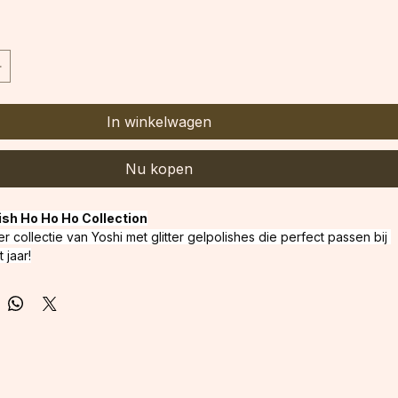
In winkelwagen
Nu kopen
ish Ho Ho Ho Collection
r collectie van Yoshi met glitter gelpolishes die perfect passen bij 
 jaar!
jd: 
30s – 90s LED / 120s 
UV.De
 exacte uithardingstijd is afhankelijk 
 en het vermogen van de lamp.