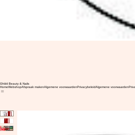
Ghibli Beauty & Nails
Home
Webshop
Afspraak maken
Algemene voorwaarden
Privacybeleid
Algemene voorwaarden
Priv