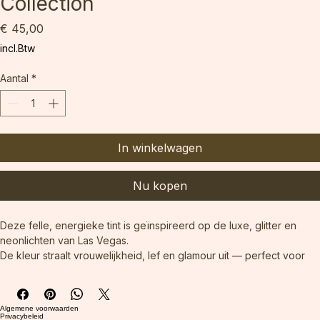
Collection
Prijs
€ 45,00
incl.Btw
Aantal
*
In winkelwagen
Nu kopen
Deze felle, energieke tint is geïnspireerd op de luxe, glitter en 
neonlichten van Las Vegas.
De kleur straalt vrouwelijkheid, lef en glamour uit — perfect voor 
klanten die houden van nagels die gezien mogen worden. Ideaal 
voor zomerse sets, party nails of opvallende salonlooks.
Inhoud: 6 ml
Algemene voorwaarden