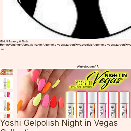
Ghibli Beauty & Nails
Home
Webshop
Afspraak maken
Algemene voorwaarden
Privacybeleid
Algemene voorwaarden
Priv
Winkelwagen
Yoshi Gelpolish Night in Vegas