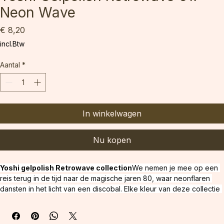
Yoshi Gelpolish Retrowave 017
Neon Wave
Prijs
€ 8,20
incl.Btw
Aantal
*
In winkelwagen
Nu kopen
Yoshi gelpolish Retrowave collection
We nemen je mee op een 
reis terug in de tijd naar de magische jaren 80, waar neonflaren 
dansten in het licht van een discobal. Elke kleur van deze collectie 
is als een fragment van een vergeten vinylplaat die in zijn volle 
glorie weer tot leven komt. En dankzij het FLASH-effect reflecteren 