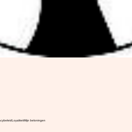
acybeleid
Loyaliteit
Mijn beloningen