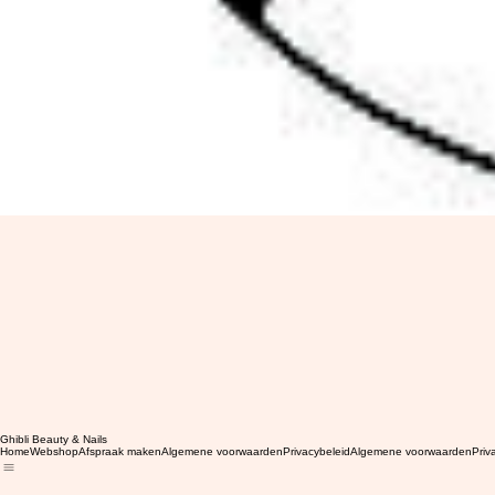
Ghibli Beauty & Nails
Home
Webshop
Afspraak maken
Algemene voorwaarden
Privacybeleid
Algemene voorwaarden
Priv