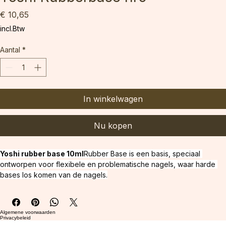
Yoshi Rubberbase nr9
Prijs
€ 10,65
incl.Btw
Aantal
*
In winkelwagen
Nu kopen
Yoshi rubber base 10ml
Rubber Base is een basis, speciaal 
ontworpen voor flexibele en problematische nagels, waar harde 
bases los komen van de nagels.
Verhoogt de hechting aan de natuurlijke nagelplaat aanzienlijk. De 
perfecte consistentie van de base betekent dat de base niet in de 
nagelriemen loopt en zich tegelijkertijd prachtig op de nagel 
Algemene voorwaarden