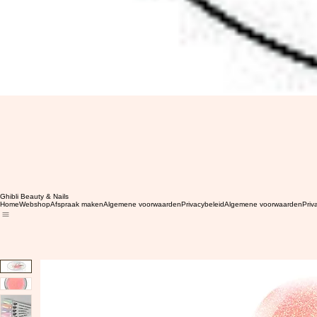
Ghibli Beauty & Nails
Home
Webshop
Afspraak maken
Algemene voorwaarden
Privacybeleid
Algemene voorwaarden
Priv