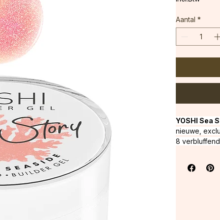
incl.Btw
Aantal
*
YOSHI Sea St
nieuwe, exclu
8 verbluffen
niveau wordt 
kwaliteit en 
styling. Onze
nagels. Dankz
ze gemakkelij
wordt een pe