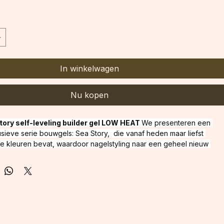
In winkelwagen
Nu kopen
ory self-leveling builder gel LOW HEAT 
We presenteren een 
sieve serie bouwgels: Sea Story,  die vanaf heden maar liefst 
de kleuren bevat, waardoor nagelstyling naar een geheel nieuw 
getild. Elke gel in deze serie is een unieke combinatie van hoge 
ongeëvenaarde glans, perfect voor verschillende technieken en 
 gels zijn perfect voor het opbouwen, verlengen en corrigeren van 
ij de medium dikke consistentie en zelfnivellerende formule zijn 
k aan te brengen, loopt de gel niet snel in de nagelriemen en 
rfect oppervlakte gegarandeerd.