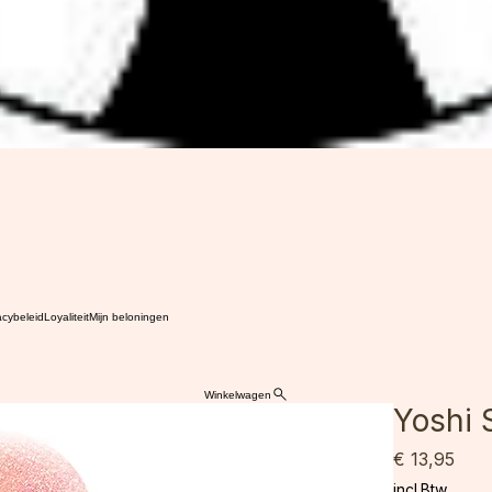
acybeleid
Loyaliteit
Mijn beloningen
Winkelwagen
Yoshi 
Prijs
€ 13,95