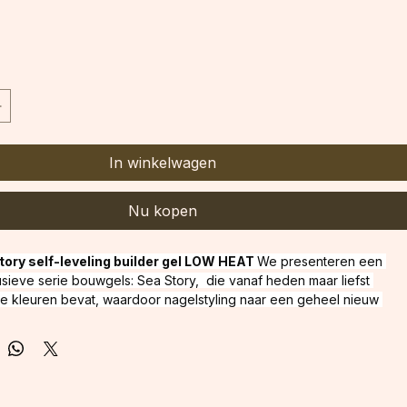
In winkelwagen
Nu kopen
ory self-leveling builder gel LOW HEAT 
We presenteren een 
sieve serie bouwgels: Sea Story,  die vanaf heden maar liefst 
de kleuren bevat, waardoor nagelstyling naar een geheel nieuw 
getild. Elke gel in deze serie is een unieke combinatie van hoge 
ongeëvenaarde glans, perfect voor verschillende technieken en 
 gels zijn perfect voor het opbouwen, verlengen en corrigeren van 
ij de medium dikke consistentie en zelfnivellerende formule zijn 