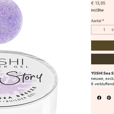
Prijs
€ 13,95
incl.Btw
Aantal
*
YOSHI Sea St
nieuwe, exclu
8 verbluffen
niveau wordt 
kwaliteit en 
styling. Onze
nagels. Dankz