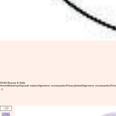
Ghibli Beauty & Nails
Home
Webshop
Afspraak maken
Algemene voorwaarden
Privacybeleid
Algemene voorwaarden
Priv