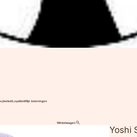
acybeleid
Loyaliteit
Mijn beloningen
Winkelwagen
Yoshi 