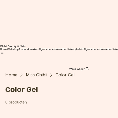
Ghibli Beauty & Nails
Home
Webshop
Afspraak maken
Algemene voorwaarden
Privacybeleid
Algemene voorwaarden
Priv
Winkelwagen
Home
Miss Ghibli
Color Gel
Color Gel
0 producten