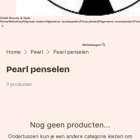
Ghibli Beauty & Nails
Home
Webshop
Afspraak maken
Algemene voorwaarden
Privacybeleid
Algemene voorwaarden
Priv
Winkelwagen
Home
Pearl
Pearl penselen
Pearl penselen
0 producten
Nog geen producten...