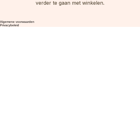
Ondertussen kun je een andere categorie kiezen om
verder te gaan met winkelen.
Algemene voorwaarden
Privacybeleid