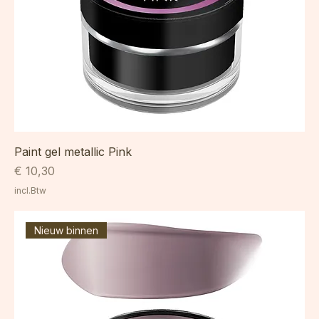
Paint gel metallic Pink
Prijs
€ 10,30
incl.Btw
Nieuw binnen