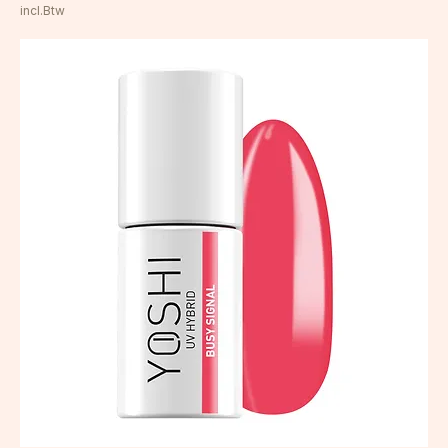
Prijs
€ 7,50
incl.Btw