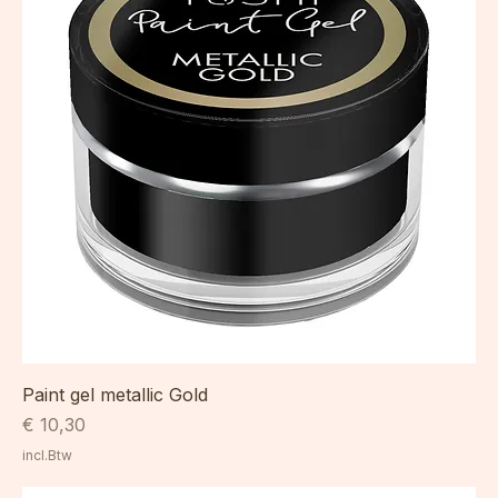
Paint gel metallic Gold
Prijs
€ 10,30
incl.Btw