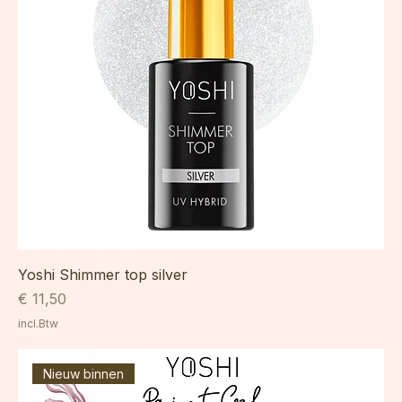
Yoshi Shimmer top silver
Prijs
€ 11,50
incl.Btw