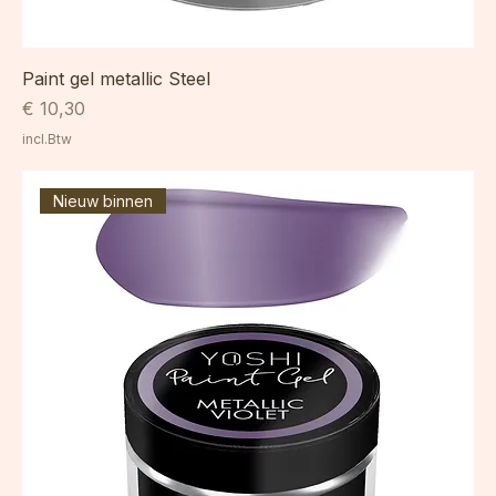
Paint gel metallic Steel
Prijs
€ 10,30
incl.Btw
Nieuw binnen