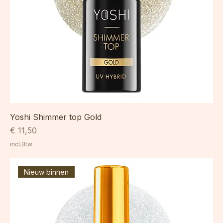
Yoshi Shimmer top Gold
Prijs
€ 11,50
incl.Btw
Nieuw binnen