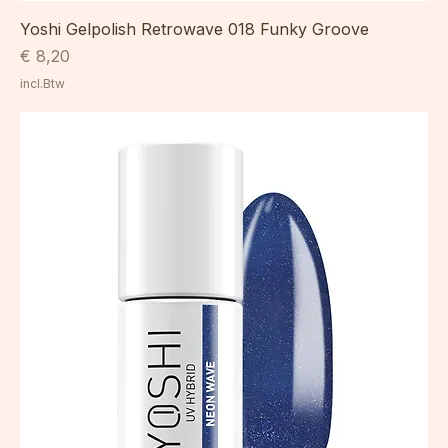
Yoshi Gelpolish Retrowave 018 Funky Groove
Prijs
€ 8,20
incl.Btw