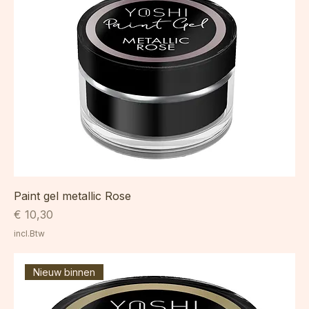
Paint gel metallic Rose
Prijs
€ 10,30
incl.Btw
Nieuw binnen