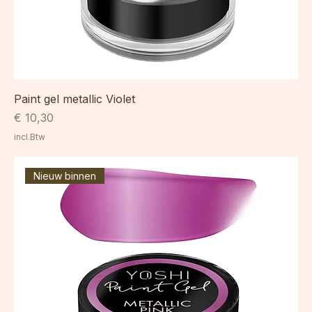
Paint gel metallic Violet
Prijs
€ 10,30
incl.Btw
Nieuw binnen