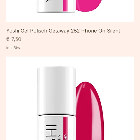
Yoshi Gel Polisch Getaway 282 Phone On Silent
Prijs
€ 7,50
incl.Btw