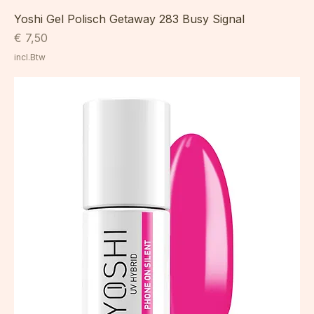
Yoshi Gel Polisch Getaway 283 Busy Signal
Prijs
€ 7,50
incl.Btw