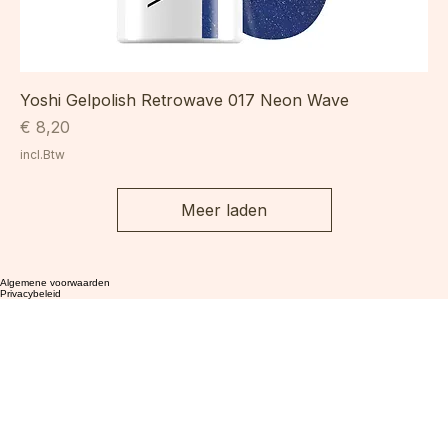
Yoshi Gelpolish Retrowave 017 Neon Wave
Prijs
€ 8,20
incl.Btw
Meer laden
Algemene voorwaarden
Privacybeleid