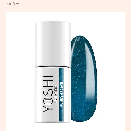
Prijs
€ 8,20
incl.Btw