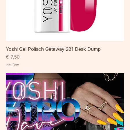
Yoshi Gel Polisch Getaway 281 Desk Dump
Prijs
€ 7,50
incl.Btw