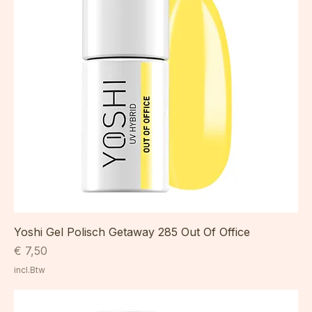
Yoshi Gel Polisch Getaway 285 Out Of Office
Prijs
€ 7,50
incl.Btw