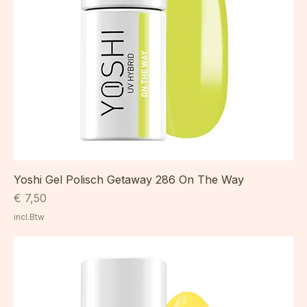
Yoshi Gel Polisch Getaway 286 On The Way
Prijs
€ 7,50
incl.Btw