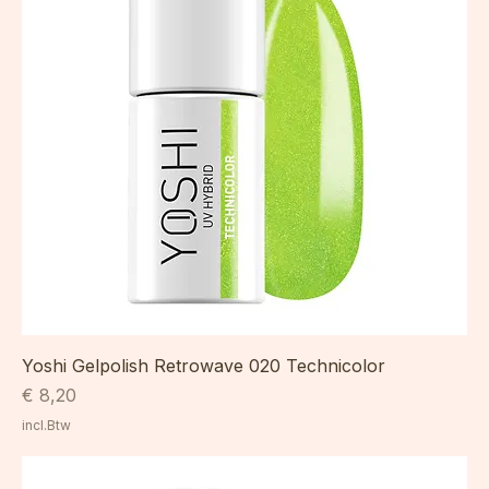
Yoshi Gelpolish Retrowave 020 Technicolor
Prijs
€ 8,20
incl.Btw