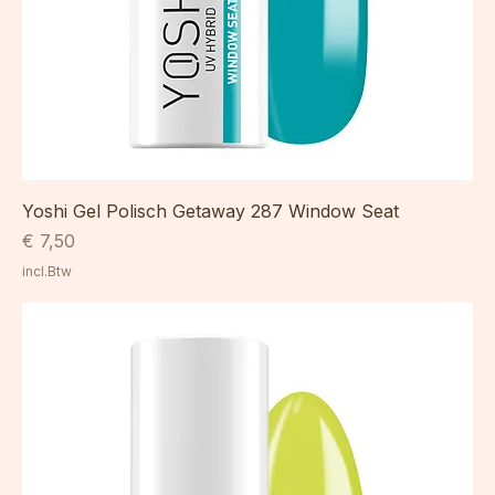
Yoshi Gel Polisch Getaway 287 Window Seat
Prijs
€ 7,50
incl.Btw