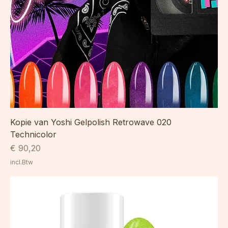
Kopie van Yoshi Gelpolish Retrowave 020
Technicolor
Prijs
€ 90,20
incl.Btw