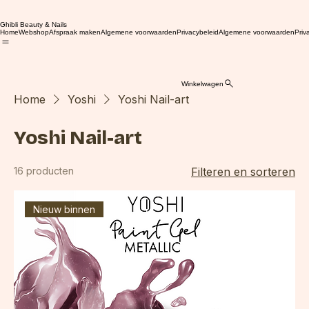
Ghibli Beauty & Nails
Home
Webshop
Afspraak maken
Algemene voorwaarden
Privacybeleid
Algemene voorwaarden
Priv
Winkelwagen
Home
Yoshi
Yoshi Nail-art
Yoshi Nail-art
16 producten
Filteren en sorteren
Nieuw binnen