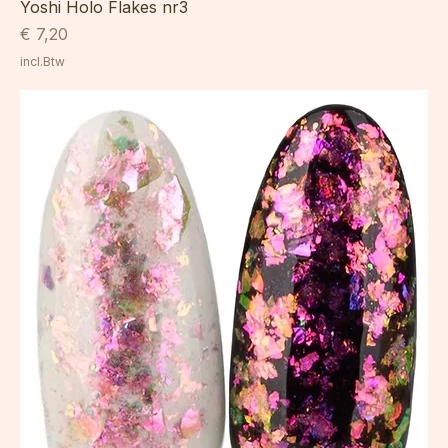
Yoshi Holo Flakes nr3
Prijs
€ 7,20
incl.Btw