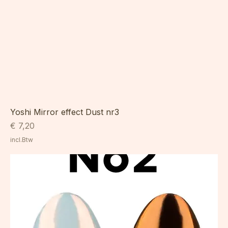
Yoshi Mirror effect Dust nr3
Prijs
€ 7,20
incl.Btw