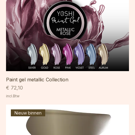
Paint gel metallic Collection
Prijs
€ 72,10
incl.Btw
Nieuw binnen