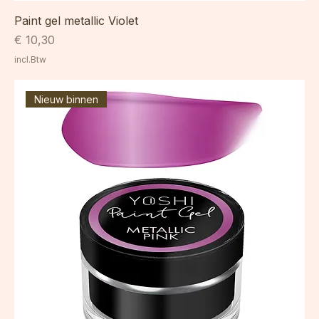
Paint gel metallic Violet
Prijs
€ 10,30
incl.Btw
Nieuw binnen