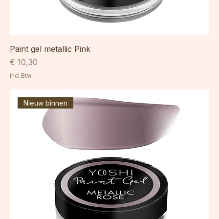
Paint gel metallic Pink
Prijs
€ 10,30
incl.Btw
Nieuw binnen