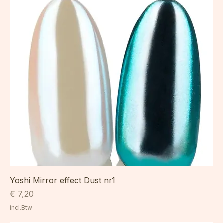
Yoshi Mirror effect Dust nr1
Prijs
€ 7,20