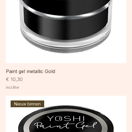
Paint gel metallic Gold
Prijs
€ 10,30
incl.Btw
Nieuw binnen