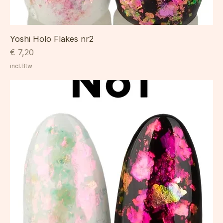
Yoshi Holo Flakes nr2
Prijs
€ 7,20
incl.Btw