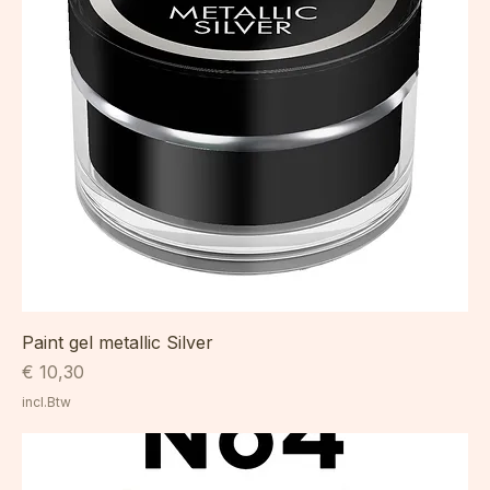
Paint gel metallic Silver
Prijs
€ 10,30
incl.Btw