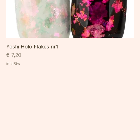
Yoshi Holo Flakes nr1
Prijs
€ 7,20
incl.Btw