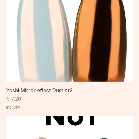
Yoshi Mirror effect Dust nr2
Prijs
€ 7,20
incl.Btw